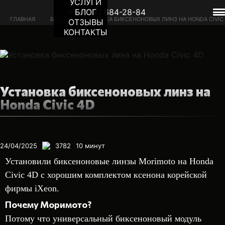
УСЛУГИ
+7 (962) 684-28-84
БЛОГ
ГЛАВНАЯ
БЛОГ
УСТАНОВКА БИКСЕНОНОВЫХ ЛИНЗ НА HONDA CIVIC
ОТЗЫВЫ
4D
КОНТАКТЫ
Установка биксеноновых линз на
Honda Civic 4D
24/04/2025
3782
10
минут
Установили биксеноновые линзы Morimoto на Honda
Civic 4D с хорошим комплектом ксенона корейской
фирмы iXeon.
Почему Моримото?
Потому что универсальный биксеноновый модуль