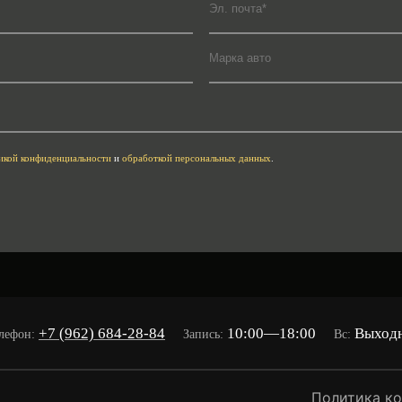
икой конфиденциальности
и
обработкой персональных данных
.
+7 (962) 684-28-84
10:00—18:00
Выход
лефон:
Запись:
Вс:
Политика к