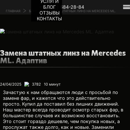
УСЛУГИ
+7 (962) 684-28-84
БЛОГ
ГЛАВНАЯ
БЛОГ
ЗАМЕНА ШТАТНЫХ ЛИНЗ НА MERCEDES ML.
ОТЗЫВЫ
АДАПТИВ
КОНТАКТЫ
Замена штатных линз на Mercedes
ML. Адаптив
24/04/2025
3782
10
минут
Зачастую к нам обращаются люди с просьбой по
замене фар, и кажется что это действительно
просто. Купил да поставил без лишних движений.
Наш мастер всегда проводит осмотр старых фар, в
большинстве случаев их возможно восстановить.
Это стоит гораздо дешевле, чем покупка новых, а
прослужат также долго, как и новые. Заменили