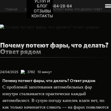
УСЛУГИ
+7 (962) 684-28-84
БЛОГ
ГЛАВНАЯ
БЛОГ
ПОЧЕМУ ПОТЕЮТ ФАРЫ, ЧТО ДЕЛАТЬ? ОТВЕТ
ОТЗЫВЫ
РЯДОМ
КОНТАКТЫ
Почему потеют фары, что делать?
Ответ рядом
24/04/2025
3782
10
минут
Почему потеют фары, что делать? Ответ рядом
С проблемой запотевания автомобильных фар
изнутри сталкивается практически каждый
автомобилист. В сухую погоду капелек влаги нет, но
как только начинается слякоть — на фарах появляются