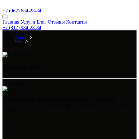
+7 (962) 684-28-84
Главная
Услуги
Блог
Отзывы
Контакты
+7 (812) 984-28-84
Главная
Блог
Peugeot 207
Peugeot 207
24/04/2025
3782
10
минут
Установка линз биксенон Morimoto 3.0 H1. Установка
комплекта ксенон. Настройка фар на стенде. Бюджет работы
16000р.